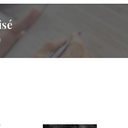
isé
é
e