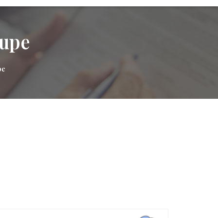
oupe
pe